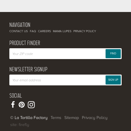
NAVIGATION
CONTACT US
FAQ
CAREERS
MAMA LUPES
PRIVACY POLICY
PRODUCT FINDER
FIND
NEWSLETTER SIGNUP
SIGN UP
SOCIAL
© La Tortilla Factory
Terms
Sitemap
Privacy Policy
site: firefly